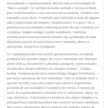
naturalidade e espontaneidade. Não há mais a necessidade de
‘falar a verdade’, no sentido da minha verdade e da sua verdade,
pois transformamos a nós mesmos nessa verdade, tornamo-nos
exemplos vivos disto. A verdade não é limitada à visão de alguém,
não é propriedade de ninguém. Simplesmente, é o que é. Ser a
presença viva da verdade é mais importante do que a verdade em
si própria. Surgem energia e poder inabaláveis. Confiança
incondicional toma nascimento através das qualidades de uma
dignidade natural, de uma firmeza leve e relaxada, aberta e
destemida, desperta e inteligente.
S.S. Gyalwang Drukpa nos ensina que pertencemos à tradição
profunda dos grandes yôguis de ‘Louca Sabedoria’ (do tibetano
yêshe chôl ua, literalmente sabedoria selvagem), representados
através dos antigos mestres da Linhagem Drukpa – Drukpa
Kunley, Tsangnyong Heruka e Unyon Kunga Zangpo. Entretanto,
por louca sabedoria, diz Sua Santidade, “não se entende fazer o
que der na telha, mas sim a expressão natural e espontânea
provinda de um verdadeiro e completo destemor. A maioria de
vocês foi espiritualmente batizado com o ‘sobrenome’ Jigme, ou
seja, destemor. O destemor é a essência dos yôguis dragões e o
principal fruto natural da prática dos mestres de louca sabedoria.
Nós somos detentores desta tradição dos grandes yôguis de