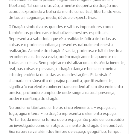
tibetano). Tal como o trovão, a mente desperta do dragão nos
acorda, explodindo a bolha da mente conceitual, libertando-nos
de toda insegurança, medo, dúvida e expectativas.
O Dragão simboliza os grandes e sábios imperadores como
também os poderosos e inabaláveis mestres espirituais.
Representa a sabedoria que vê a realidade lúdica de todas as
coisas e o poder e confiança presentes naturalmente nesta
realização. A mente do dragão é vasta, poderosa e hábil devido a
reconhecer a natureza vazia, porém magicamente aparente de
todas as coisas. Sem projetar e cristalizar uma existência inerente,
real, nas coisas e pessoas, o dragão dança e brinca em meio a
interdependência de todas as manifestações. Esta visão é
chamada em sânscrito de prajna paramita, que literalmente,
significa ‘o excelente conhecer transcendental’, um discernimento
preciso, profundo e amplo, de onde surge a natural presença,
poder e confiança do dragão.
No budismo tibetano, entre os cinco elementos – espaço, ar,
fogo, água e terra – , o dragão representa o elemento espaço.
Portanto, da mesma forma que o espaço não pode ser concebido
ou investigado como um objeto, a mente do dragão é insondável.
Sua natureza vai além dos limites de espaço geográfico, tempo,