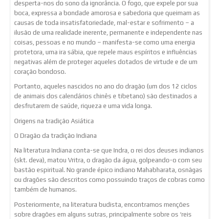
desperta-nos do sono da ignorância. O fogo, que expele por sua
boca, expressa a bondade amorosa e sabedoria que queimam as
causas de toda insatisfatoriedade, mal-estar e sofrimento – a
ilusão de uma realidade inerente, permanente e independente nas
coisas, pessoas e no mundo – manifesta-se como uma energia
protetora, uma ira sábia, que repele maus espíritos e influências
negativas além de proteger aqueles dotados de virtude e de um
coração bondoso.
Portanto, aqueles nascidos no ano do dragão (um dos 12 ciclos
de animais dos calendários chinês e tibetano) são destinados a
desfrutarem de saúde, riqueza e uma vida longa.
Origens na tradição Asiática
O Dragão da tradição Indiana
Na literatura Indiana conta-se que Indra, o rei dos deuses indianos
(skt. deva), matou Vritra, o dragão da água, golpeando-o com seu
bastão espiritual. No grande épico indiano Mahabharata, osnāgas
ou dragões são descritos como possuindo traços de cobras como
também de humanos.
Posteriormente, na literatura budista, encontramos menções
sobre dragões em alguns sutras, principalmente sobre os ‘reis