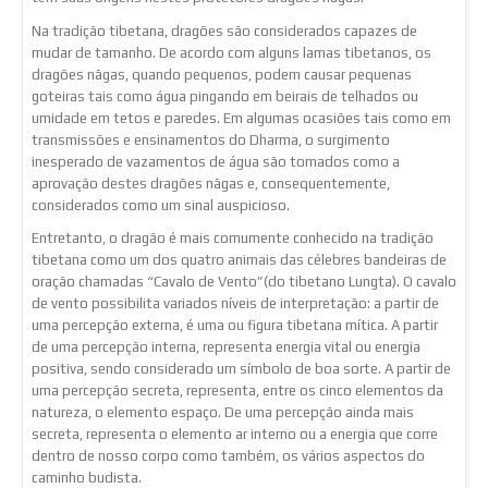
Na tradição tibetana, dragões são considerados capazes de
mudar de tamanho. De acordo com alguns lamas tibetanos, os
dragões nāgas, quando pequenos, podem causar pequenas
goteiras tais como água pingando em beirais de telhados ou
umidade em tetos e paredes. Em algumas ocasiões tais como em
transmissões e ensinamentos do Dharma, o surgimento
inesperado de vazamentos de água são tomados como a
aprovação destes dragões nāgas e, consequentemente,
considerados como um sinal auspicioso.
Entretanto, o dragão é mais comumente conhecido na tradição
tibetana como um dos quatro animais das célebres bandeiras de
oração chamadas “Cavalo de Vento”(do tibetano Lungta). O cavalo
de vento possibilita variados níveis de interpretação: a partir de
uma percepção externa, é uma ou figura tibetana mítica. A partir
de uma percepção interna, representa energia vital ou energia
positiva, sendo considerado um símbolo de boa sorte. A partir de
uma percepção secreta, representa, entre os cinco elementos da
natureza, o elemento espaço. De uma percepção ainda mais
secreta, representa o elemento ar interno ou a energia que corre
dentro de nosso corpo como também, os vários aspectos do
caminho budista.