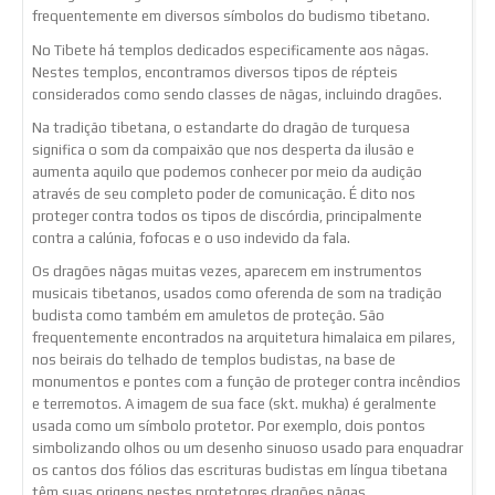
frequentemente em diversos símbolos do budismo tibetano.
No Tibete há templos dedicados especificamente aos nāgas.
Nestes templos, encontramos diversos tipos de répteis
considerados como sendo classes de nāgas, incluindo dragões.
Na tradição tibetana, o estandarte do dragão de turquesa
significa o som da compaixão que nos desperta da ilusão e
aumenta aquilo que podemos conhecer por meio da audição
através de seu completo poder de comunicação. É dito nos
proteger contra todos os tipos de discórdia, principalmente
contra a calúnia, fofocas e o uso indevido da fala.
Os dragões nāgas muitas vezes, aparecem em instrumentos
musicais tibetanos, usados como oferenda de som na tradição
budista como também em amuletos de proteção. São
frequentemente encontrados na arquitetura himalaica em pilares,
nos beirais do telhado de templos budistas, na base de
monumentos e pontes com a função de proteger contra incêndios
e terremotos. A imagem de sua face (skt. mukha) é geralmente
usada como um símbolo protetor. Por exemplo, dois pontos
simbolizando olhos ou um desenho sinuoso usado para enquadrar
os cantos dos fólios das escrituras budistas em língua tibetana
têm suas origens nestes protetores dragões nāgas.