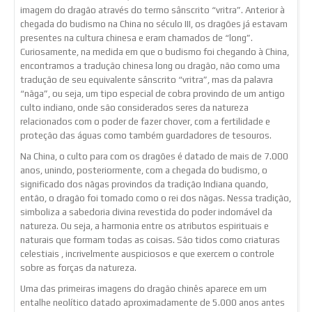
imagem do dragão através do termo sânscrito “vritra”. Anterior à
chegada do budismo na China no século III, os dragões já estavam
presentes na cultura chinesa e eram chamados de “long”.
Curiosamente, na medida em que o budismo foi chegando à China,
encontramos a tradução chinesa long ou dragão, não como uma
tradução de seu equivalente sânscrito “vritra”, mas da palavra
“nāga”, ou seja, um tipo especial de cobra provindo de um antigo
culto indiano, onde são considerados seres da natureza
relacionados com o poder de fazer chover, com a fertilidade e
proteção das águas como também guardadores de tesouros.
Na China, o culto para com os dragões é datado de mais de 7.000
anos, unindo, posteriormente, com a chegada do budismo, o
significado dos nāgas provindos da tradição Indiana quando,
então, o dragão foi tomado como o rei dos nāgas. Nessa tradição,
simboliza a sabedoria divina revestida do poder indomável da
natureza. Ou seja, a harmonia entre os atributos espirituais e
naturais que formam todas as coisas. São tidos como criaturas
celestiais , incrivelmente auspiciosos e que exercem o controle
sobre as forças da natureza.
Uma das primeiras imagens do dragão chinês aparece em um
entalhe neolítico datado aproximadamente de 5.000 anos antes