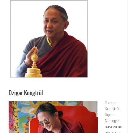
Dzigar Kongtrül
Dzigar
Kongtrül
Jigme
Namgyel
nasceu no
norte da