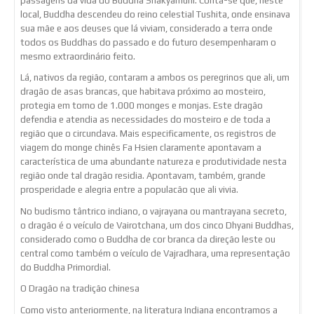
passagens da vida do Buddha Shakyamuni. Conta-se que, neste
local, Buddha descendeu do reino celestial Tushita, onde ensinava
sua mãe e aos deuses que lá viviam, considerado a terra onde
todos os Buddhas do passado e do futuro desempenharam o
mesmo extraordinário feito.
Lá, nativos da região, contaram a ambos os peregrinos que ali, um
dragão de asas brancas, que habitava próximo ao mosteiro,
protegia em torno de 1.000 monges e monjas. Este dragão
defendia e atendia as necessidades do mosteiro e de toda a
região que o circundava. Mais especificamente, os registros de
viagem do monge chinês Fa Hsien claramente apontavam a
característica de uma abundante natureza e produtividade nesta
região onde tal dragão residia. Apontavam, também, grande
prosperidade e alegria entre a populacão que ali vivia.
No budismo tântrico indiano, o vajrayana ou mantrayana secreto,
o dragão é o veículo de Vairotchana, um dos cinco Dhyani Buddhas,
considerado como o Buddha de cor branca da direção leste ou
central como também o veículo de Vajradhara, uma representação
do Buddha Primordial.
O Dragão na tradição chinesa
Como visto anteriormente, na literatura Indiana encontramos a