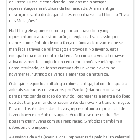
de Cristo. Disto, é considerado uma das mais antigas
representações simbólicas da humanidade. A mais antiga
descrição escrita do dragão chinês encontra-se no I Ching, o “Livro
das Mutações”.
No I Ching ele aparece como o princípio masculino yang,
representando a transformação, energia criativa e assim por
diante. É um símbolo de uma força dinâmica eletrizante que se
manifeta através de relâmpagos e trovões. No inverno, esta
energia toma retiro dentro da terra. No início do verão torna-se
ativa novamente, surgindo no céu como trovões e relâmpagos.
Como resultado, as forças criativas do universo avivam-se
novamente, nutrindo os vários elementos da natureza.
O dragão, segundo a mitologia chinesa antiga, foi um dos quatro
animais sagrados convocados por Pan ku (criador do universo)
para participar da criação do mundo. Representa a energia do fogo
que destrói, permitindo o nascimento do novo – a transformação.
Para muitos é o deus das chuvas, representando o potencial de
fazer chover e do fluir das águas. Acredita-se que os dragões
possam criar nuvens com sua respiração. Simboliza também a
sabedoria e o império.
A essência da vida (energia vital) representada pelo hálito celestial