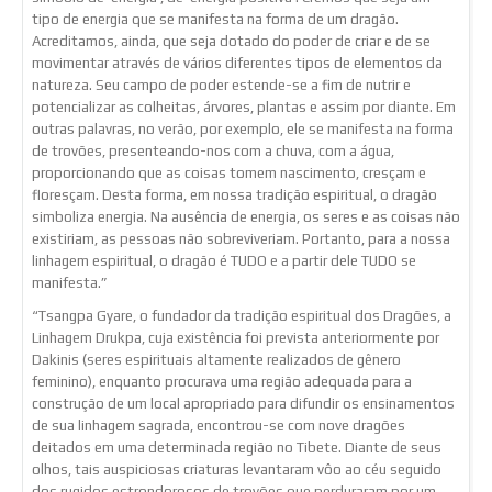
tipo de energia que se manifesta na forma de um dragão.
Acreditamos, ainda, que seja dotado do poder de criar e de se
movimentar através de vários diferentes tipos de elementos da
natureza. Seu campo de poder estende-se a fim de nutrir e
potencializar as colheitas, árvores, plantas e assim por diante. Em
outras palavras, no verão, por exemplo, ele se manifesta na forma
de trovões, presenteando-nos com a chuva, com a água,
proporcionando que as coisas tomem nascimento, cresçam e
floresçam. Desta forma, em nossa tradição espiritual, o dragão
simboliza energia. Na ausência de energia, os seres e as coisas não
existiriam, as pessoas não sobreviveriam. Portanto, para a nossa
linhagem espiritual, o dragão é TUDO e a partir dele TUDO se
manifesta.”
“Tsangpa Gyare, o fundador da tradição espiritual dos Dragões, a
Linhagem Drukpa, cuja existência foi prevista anteriormente por
Dakinis (seres espirituais altamente realizados de gênero
feminino), enquanto procurava uma região adequada para a
construção de um local apropriado para difundir os ensinamentos
de sua linhagem sagrada, encontrou-se com nove dragões
deitados em uma determinada região no Tibete. Diante de seus
olhos, tais auspiciosas criaturas levantaram vôo ao céu seguido
dos rugidos estrondorosos de trovões que perduraram por um