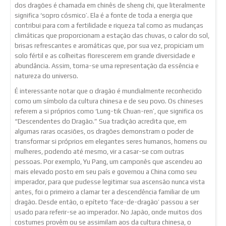
dos dragões é chamada em chinês de sheng chi, que literalmente
significa ‘sopro cósmico’. Ela é a fonte de toda a energia que
contribui para com a fertilidade e riqueza tal como as mudanças
climáticas que proporcionam a estação das chuvas, o calor do sol,
brisas refrescantes e aromáticas que, por sua vez, propiciam um
solo fértil e as colheitas florescerem em grande diversidade e
abundância. Assim, torna-se uma representação da essência e
natureza do universo.
É interessante notar que o dragão é mundialmente reconhecido
como um símbolo da cultura chinesa e de seu povo. Os chineses
referem a si próprios como ‘Lung-tik Chuan-ren’, que significa os
“Descendentes do Dragão.” Sua tradição acredita que, em
algumas raras ocasiões, os dragões demonstram o poder de
transformar si próprios em elegantes seres humanos, homens ou
mulheres, podendo até mesmo, vir a casar-se com outras
pessoas. Por exemplo, Yu Pang, um camponês que ascendeu ao
mais elevado posto em seu país e governou a China como seu
imperador, para que pudesse legitimar sua ascensão nunca vista
antes, foi o primeiro a clamar ter a descendência familiar de um
dragão. Desde então, o epíteto ‘face-de-dragão’ passou a ser
usado para referir-se ao imperador. No Japão, onde muitos dos
costumes provêm ou se assimilam aos da cultura chinesa, o