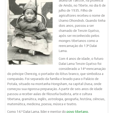
aldeia de Takster, na província
de Amdo, no Tibete, no dia 6 de
julho de 1935. Filho de
agricultores recebeu o nome de
Lhamo Dhondrub. Quando tinha
dois anos, passou a ser
chamado de Tenzin Gyatso,
após ser reconhecido pelos
monges tibetanos como a
reencarnação do 13º Dalai
Lama.
Com 4 anos de idade, o futuro
Dalai Lama Tenzin Gyatso foi
considerado a 14ª reencarnação
do príncipe Cherezig, o portador do lótus branco, que simboliza a
compaixão. Foi separado da família e levado para o Palácio de
Potala, situado na montanha Hongsham, na capital Lhasa, onde
começou sua rigorosa preparação. A partir de seis anos de idade
passou a receber aulas de filosofia budista, arte e cultura
tibetana, gramática, inglês, astrologia, geografia, história, ciências,
matemática, medicina, poesia, música e teatro.
Como 14.º Dalai Lama, líder e mentor do
povo tibetano
.