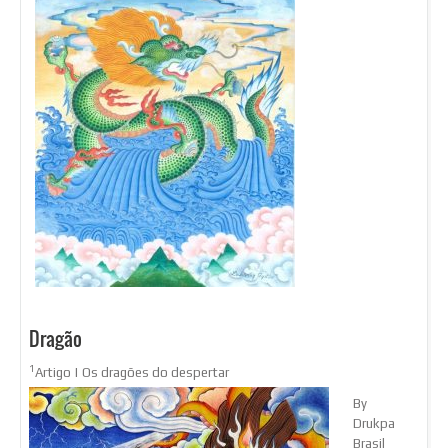
Dragão
1
Artigo | Os dragões do despertar
By
Drukpa
Brasil