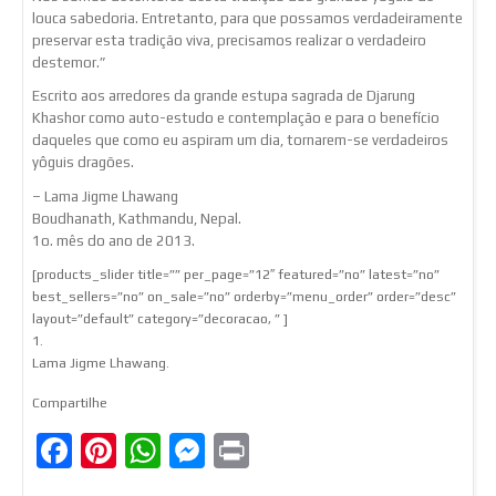
louca sabedoria. Entretanto, para que possamos verdadeiramente
preservar esta tradição viva, precisamos realizar o verdadeiro
destemor.”
Escrito aos arredores da grande estupa sagrada de Djarung
Khashor como auto-estudo e contemplação e para o benefício
daqueles que como eu aspiram um dia, tornarem-se verdadeiros
yôguis dragões.
– Lama Jigme Lhawang
Boudhanath, Kathmandu, Nepal.
1o. mês do ano de 2013.
[products_slider title=”” per_page=”12″ featured=”no” latest=”no”
best_sellers=”no” on_sale=”no” orderby=”menu_order” order=”desc”
layout=”default” category=”decoracao, ” ]
1.
Lama Jigme Lhawang.
Compartilhe
Facebook
Pinterest
WhatsApp
Messenger
Print