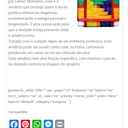
por Lamas tibetanos, este é o
amuleto que protege quem o veste:
pacifica influencias negativas,
incrementando a energia pessoal e
longevidade. É uma convocação para
que a deidade esteja presente onde
o amuleto está.
Tratado com o cuidado digno de um emblema poderoso, este
amuleto pode ser usado como colar, na bolsa, carteira ou
pendurado em carros ou em um cômodo da casa.
Cada amuleto tem uma função específica, com mantras e preces
da deidade contida na imagem do amuleto.
[products_slider title=”” per_page=”12″ featured=”no” latest=”no”
best_sellers=”no” on_sale=”no” orderby=”menu_order” order=”desc”
layout=”default” category=”sungma, ” ]
Compartilhe
Facebook
Pinterest
WhatsApp
Messenger
Print