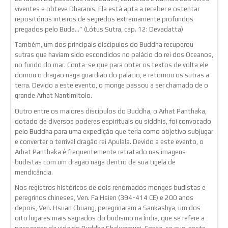
viventes e obteve Dharanis. Ela está apta a receber e ostentar
repositórios inteiros de segredos extremamente profundos
pregados pelo Buda…” (Lótus Sutra, cap. 12: Devadatta)
Também, um dos principais discípulos do Buddha recuperou
sutras que haviam sido escondidos no palácio do rei dos Oceanos,
no fundo do mar. Conta-se que para obter os textos de volta ele
domou o dragão nāga guardião do palácio, e retornou os sutras a
terra. Devido a este evento, o monge passou a ser chamado de o
grande Arhat Nantimitolo.
Outro entre os maiores discípulos do Buddha, o Arhat Panthaka,
dotado de diversos poderes espirituais ou siddhis, foi convocado
pelo Buddha para uma expedição que teria como objetivo subjugar
e converter o terrível dragão rei Apulala. Devido a este evento, o
Arhat Panthaka é frequentemente retratado nas imagens
budistas com um dragão nāga dentro de sua tigela de
mendicância.
Nos registros históricos de dois renomados monges budistas e
peregrinos chineses, Ven. Fa Hsien (394-414 CE) e 200 anos
depois, Ven. Hsuan Chuang, peregrinaram a Sankashya, um dos
oito lugares mais sagrados do budismo na Índia, que se refere a