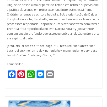
montanhas ao sul do Colorado chamado Longchen Jigme Samten
Ling, onde passa a maior parte do tempo em retiro e supervisiona
a prática de alunos em retiro extenso. Entre estes está Pema
Chödrön, a famosa escritora budista. Sob a orientação de Dzigar
Kongtrül Rinpoche, Elizabeth, sua esposa, também se tornou uma
professora respeitada. Rinpoche é um pintor abstrato admirável e
teve sua obra reproduzida no livro Natural Vitality, juntamente
com um ensaio profundo que escreveu sobre a relação entre a arte
e a espiritualidade.
[products_slider title=”” per_page=”12″ featured=”no” latest=”no”
best_sellers=”no” on_sale=”no” orderby=”menu_order” order=”desc”
layout=”default” category=”livros, ” ]
Compartilhe
Facebook
Pinterest
WhatsApp
Messenger
Print