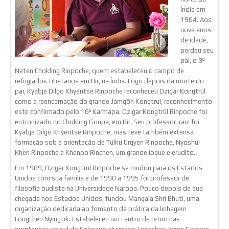
Índia em
1964. Aos
nove anos
de idade,
perdeu seu
pai, o 3º
Neten Chokling Rinpoche, quem estabeleceu o campo de
refugiados tibetanos em Bir, na Índia. Logo depois da morte do
pai, Kyabje Dilgo Khyentse Rinpoche reconheceu Dzigar Kongtrül
como a reencarnação do grande Jamgön Kongtrul, reconhecimento
este confirmado pelo 16º Karmapa. Dzigar Kongtrül Rinpoche foi
entronizado no Chokling Gonpa, em Bir. Seu professor-raiz foi
Kyabje Dilgo Khyentse Rinpoche, mas teve também extensa
formação sob a orientação de Tulku Urgyen Rinpoche, Nyoshul
Khen Rinpoche e Khenpo Rinchen, um grande iogue e erudito.
Em 1989, Dzigar Kongtrül Rinpoche se mudou para os Estados
Unidos com sua família e de 1990 a 1995 foi professor de
filosofia budista na Universidade Naropa. Pouco depois de sua
chegada nos Estados Unidos, fundou Mangala Shri Bhuti, uma
organização dedicada ao fomento da prática da linhagem
Longchen Nyingtik. Estabeleceu um centro de retiro nas