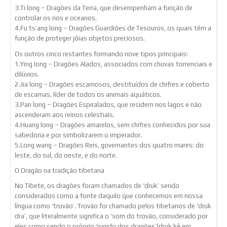
3.Ti long – Dragões da Terra, que desempenham a função de
controlar os rios e oceanos.
4.Fu ts’ang long – Dragões Guardiões de Tesouros, os quais têm a
função de proteger jóias objetos preciosos.
Os outros cinco restantes formando nove tipos principais:
1.Ying long – Dragões Alados, associados com chuvas torrenciais e
dilúvios.
2.Jia long – Dragões escamosos, destituídos de chifres e coberto
de escamas, líder de todos os animais aquáticos.
3.Pan long – Dragões Espiralados, que residem nos lagos e não
ascenderam aos reinos celestiais.
4.Huang long – Dragões amarelos, sem chifres conhecidos por sua
sabedoria e por simbolizarem o imperador.
5.Long wang – Dragões Reis, governantes dos quatro mares: do
leste, do sul, do oeste, e do norte.
O Dragão na tradição tibetana
No Tibete, os dragões foram chamados de ‘druk’ sendo
considerados como a fonte daquilo que conhecemos em nossa
língua como ‘trovão’. Trovão foi chamado pelos tibetanos de ‘druk
dra’, que literalmente significa o ‘som do trovão, considerado por
eles como sendo o próprio ‘rugido dos dragões’(druk kê em