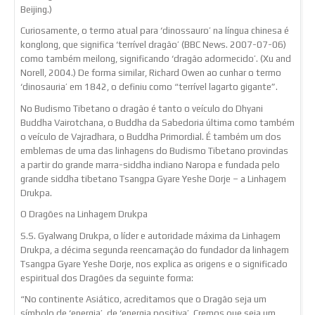
Beijing.)
Curiosamente, o termo atual para ‘dinossauro’ na língua chinesa é
konglong, que significa ‘terrível dragão’ (BBC News. 2007-07-06)
como também meilong, significando ‘dragão adormecido’. (Xu and
Norell, 2004.) De forma similar, Richard Owen ao cunhar o termo
‘dinosauria’ em 1842, o definiu como “terrível lagarto gigante”.
No Budismo Tibetano o dragão é tanto o veículo do Dhyani
Buddha Vairotchana, o Buddha da Sabedoria última como também
o veículo de Vajradhara, o Buddha Primordial. É também um dos
emblemas de uma das linhagens do Budismo Tibetano provindas
a partir do grande marra-siddha indiano Naropa e fundada pelo
grande siddha tibetano Tsangpa Gyare Yeshe Dorje – a Linhagem
Drukpa.
O Dragões na Linhagem Drukpa
S.S. Gyalwang Drukpa, o líder e autoridade máxima da Linhagem
Drukpa, a décima segunda reencarnação do fundador da linhagem
Tsangpa Gyare Yeshe Dorje, nos explica as origens e o significado
espiritual dos Dragões da seguinte forma:
“No continente Asiático, acreditamos que o Dragão seja um
símbolo de ‘energia’, de ‘energia positiva’. Cremos que seja um