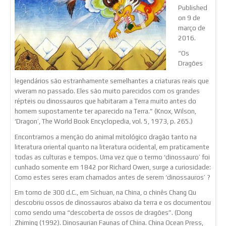
Published
on 9 de
março de
2016.
“Os
Dragões
legendários são estranhamente semelhantes a criaturas reais que
viveram no passado. Eles são muito parecidos com os grandes
répteis ou dinossauros que habitaram a Terra muito antes do
homem supostamente ter aparecido na Terra.” (Knox, Wilson,
‘Dragon’, The World Book Encyclopedia, vol. 5, 1973, p. 265.)
Encontramos a menção do animal mitológico dragão tanto na
literatura oriental quanto na literatura ocidental, em praticamente
todas as culturas e tempos. Uma vez que o termo ‘dinossauro’ foi
cunhado somente em 1842 por Richard Owen, surge a curiosidade:
Como estes seres eram chamados antes de serem ‘dinossauros’ ?
Em torno de 300 d.C., em Sichuan, na China, o chinês Chang Qu
descobriu ossos de dinossauros abaixo da terra e os documentou
como sendo uma “descoberta de ossos de dragões”. (Dong
Zhiming (1992). Dinosaurian Faunas of China. China Ocean Press,