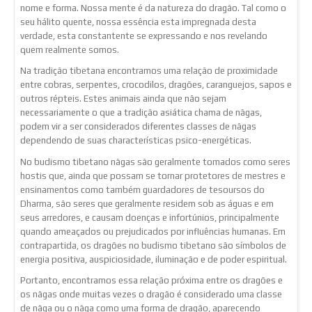
nome e forma. Nossa mente é da natureza do dragão. Tal como o
seu hálito quente, nossa essência esta impregnada desta
verdade, esta constantente se expressando e nos revelando
quem realmente somos.
Na tradição tibetana encontramos uma relação de proximidade
entre cobras, serpentes, crocodilos, dragões, caranguejos, sapos e
outros répteis. Estes animais ainda que não sejam
necessariamente o que a tradição asiática chama de nāgas,
podem vir a ser considerados diferentes classes de nāgas
dependendo de suas characterísticas psico-energéticas.
No budismo tibetano nāgas são geralmente tomados como seres
hostis que, ainda que possam se tornar protetores de mestres e
ensinamentos como também guardadores de tesoursos do
Dharma, são seres que geralmente residem sob as águas e em
seus arredores, e causam doenças e infortúnios, principalmente
quando ameaçados ou prejudicados por influências humanas. Em
contrapartida, os dragões no budismo tibetano são símbolos de
energia positiva, auspiciosidade, iluminação e de poder espiritual.
Portanto, encontramos essa relação próxima entre os dragões e
os nāgas onde muitas vezes o dragão é considerado uma classe
de nāga ou o nāga como uma forma de dragão, aparecendo