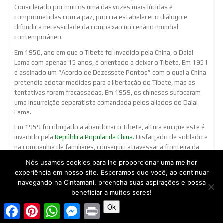
Considerado por muitos uma das vozes mais lúcidas e
comprometidas com a paz, procura estabelecer o diálogo e
difundir a necessidade da compaixão no cenário mundial
contemporâneo.
Em 1950, ano em que o Tibete foi invadido pela China, o Dalai
Lama com apenas 15 anos, é orientado a deixar o Tibete. Em 1951
é assinado um “Acordo de Dezessete Pontos” com o qual a China
pretendia adotar medidas para a libertação do Tibete, mas as
tentativas foram fracassadas. Em 1959, os chineses sufocaram
uma insurreição separatista comandada pelos aliados do Dalai
Lama.
Em 1959 foi obrigado a abandonar o Tibete, altura em que este é
invadido pela
República Popular da China
. Disfarçado de soldado e
na companhia de familiares, conseguiu atravessar a fronteira da
Índia
e assim evitou ser capturado pelos chineses. Instala-se em
Nós usamos cookies para lhe proporcionar uma melhor
Dharamsala
a convite do governo de
Jawaharlal Nehru
, e aí
experiência em nosso site. Esperamos que você, ao continuar
constituiu o governo tibetano no exílio, onde ainda permanece.
navegando na Cintamani, preencha suas aspirações e possa
beneficiar a muitos seres!
Não saiu
da Índia
Ok
Facebook
Pinterest
WhatsApp
Messenger
Print
até 1967,
quando