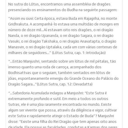
No sutra do Lótus, encontramos uma assembléia de dragões
presenciando os ensinamentos do Budha na seguinte passagem:
“Assim eu ouvi: Certa época, estava Buda em Rajagriha, no monte
Gridhrakuta. A acompanhá-lo estava uma multidão de monges em
número de doze mil…Aí estavam oito reis dragões, o rei dragão
Nanda, o rei dragão Upananda, o rei dragão Sagara, o rei dragão
Vasuki, o rei dragão Takshaka, o rei dragão Anavatapta, o dragão
Manasvin, o rei dragão Uptalaka, cada um com várias centenas de
milhares de seguidores…” (Lótus Sutra, cap. 1: Introdução)
“…Então Manjushri, sentando sobre um lótus de mil pétalas, tão
imenso quanto uma roda de carroça, acompanhado dos
Bodhisattvas que o seguiam, também sentados em lótus de
jóias, espontaneamente emergiu do Grande Oceano do Palácio do
Dragão Sagara…”(Lótus Sutra, cap. 12: Devadatta)
“…Sabedoria Acumulada indagou a Manjushri: “Este Sutra é
extremamente profundo e sutil. Em meio a todos os outros
Sutras, ele é uma jóia raramente encontrada no mundo. Existe
algum ser vivente que possa, através da diligência e vigor, cultivar
este Sutra e rapidamente atingir o Estado de Buda”? Manjushri
disse: “Existe uma filha do Rei Dragão que tem apenas oito anos
de idade. Ela possui as faculdades, condutas e Karmas dos seres