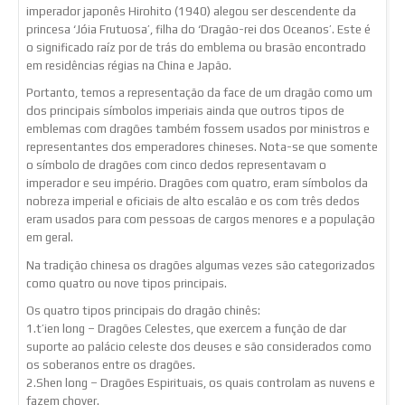
imperador japonês Hirohito (1940) alegou ser descendente da
princesa ‘Jóia Frutuosa’, filha do ‘Dragão-rei dos Oceanos’. Este é
o significado raíz por de trás do emblema ou brasão encontrado
em residências régias na China e Japão.
Portanto, temos a representação da face de um dragão como um
dos principais símbolos imperiais ainda que outros tipos de
emblemas com dragões também fossem usados por ministros e
representantes dos emperadores chineses. Nota-se que somente
o símbolo de dragões com cinco dedos representavam o
imperador e seu império. Dragões com quatro, eram símbolos da
nobreza imperial e oficiais de alto escalão e os com três dedos
eram usados para com pessoas de cargos menores e a população
em geral.
Na tradição chinesa os dragões algumas vezes são categorizados
como quatro ou nove tipos principais.
Os quatro tipos principais do dragão chinês:
1.t’ien long – Dragões Celestes, que exercem a função de dar
suporte ao palácio celeste dos deuses e são considerados como
os soberanos entre os dragões.
2.Shen long – Dragões Espirituais, os quais controlam as nuvens e
fazem chover.