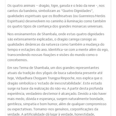
Os quatro animais – dragão, tigre, garuda e o leão da neve -, nos
cantos da bandeira, simbolizam as “Quatro Dignidades”,
qualidades espirituais que os Bodhisatvas (ou Guerreiros/Heróis
Espirituais) desenvolvem no caminho à iluminação como também
os quatro tipos de confiança dos grandes monarcas universais.
Nos ensinamentos de Shambala, onde estas quatro dignidades
são extensamente explicadas, o dragão carrega consigo as
qualidades dinâmicas da natureza como também a mudança do
tempo e estações do ano. Identifica-se com a mente além do ego,
transcendendo nossas fixações e visões do mundo como o
concebemos.
Em seu Terma de Shambala, um dos grandes representantes
atuais da tradição dos yôguis de louca sabedoria presente até
hoje, Vidyadhara Chogyam Trungpa Rinpoche, nos explica que o
dragão simboliza o ‘estado de inescrutabilidade’. Este estado
surge na base da realização do não-eu. A partir desta profunda
experiência, verdadeiro destemor é alcançado. Devido a não haver
mais medo, dúvida e esperança, surgem naturalmente bondade,
gentileza, simpatia e bom humor, além de qualquer compromisso
ou expectativas. Tornamo-nos genuínos, corporificações da
verdade. A artificialidade dá lugar à verdade, honestidade,