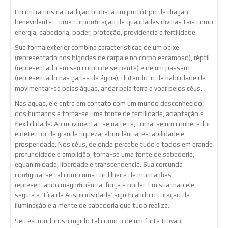
Encontramos na tradição budista um protótipo de dragão
benevolente – uma corporificação de qualidades divinas tais como
energia, sabedoria, poder, proteção, providência e fertilidade.
Sua forma exterior combina características de um peixe
(representado nos bigodes de carpa e no corpo escamoso), réptil
(representado em seu corpo de serpente) e de um pássaro
(representado nas garras de águia), dotando-o da habilidade de
movimentar-se pelas águas, andar pela terra e voar pelos céus.
Nas águas, ele entra em contato com um mundo desconhecido
dos humanos e torna-se uma fonte de fertilidade, adaptação e
flexibilidade. Ao movimentar-se na terra, torna-se um conhecedor
e detentor de grande riqueza, abundância, estabilidade e
prosperidade. Nos céus, de onde percebe tudo e todos em grande
profundidade e amplidão, torna-se uma fonte de sabedoria,
equanimidade, liberdade e transcendência. Sua corcunda
configura-se tal como uma cordilheira de montanhas
representando magnificiência, força e poder. Em sua mão ele
segura a ‘Jóia da Auspiciosidade’ significando o coração da
iluminação e a mente de sabedoria que tudo realiza.
Seu estrondoroso rugido tal como o de um forte trovão,