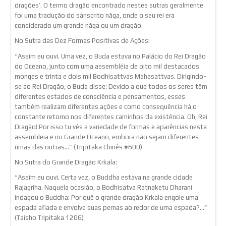
dragões’. O termo dragão encontrado nestes sutras geralmente
foi uma tradução do sânscrito nāga, onde o seu rei era
considerado um grande nāga ou um dragão.
No Sutra das Dez Formas Positivas de Ações:
“Assim eu ouvi. Uma vez, o Buda estava no Palácio do Rei Dragão
do Oceano, junto com uma assembléia de oito mil destacados
monges e trinta e dois mil Bodhisattvas Mahasattvas. Dirigindo-
se ao Rei Dragão, o Buda disse: Devido a que todos os seres têm
diferentes estados de consciência e pensamentos, esses
também realizam diferentes ações e como consequência há o
constante retorno nos diferentes caminhos da existência. Oh, Rei
Dragão! Por isso tu vês a variedade de formas e aparências nesta
assembleia e no Grande Oceano, embora não sejam diferentes
umas das outras…” (Tripitaka Chinês #600)
No Sutra do Grande Dragão Krkala:
“Assim eu ouvi. Certa vez, o Buddha estava na grande cidade
Rajagriha. Naquela ocasião, o Bodhisatva Ratnaketu Dharani
indagou o Buddha: Por quê o grande dragão Krkala engole uma
espada afiada e envolve suas pernas ao redor de uma espada?…”
(Taisho Tripitaka 1206)