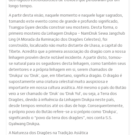
longo tempo.
A partir desta visão, naquele momento e naquele lugar sagrados,
tomando este evento como de grande e profundo significado,
Tsangpa Gyare decidiu construir seu mosteiro. Desta forma, o
primeiro mosteiro da Linhagem Drukpa – NamDruk Sewa Jangchub
Ling (A Morada da Iluminação dos Dragões Celestes), foi
construído, localizado não muito distante de Lhasa, a capital do
Tibete. Acredito que a primeira associação do dragão com a nossa
linhagem provém deste notável incidente. A partir disto, tornou-
se natural para os seguidores desta linhagem, como também seus
detentores e a própria linhagem em si, serem chamados de
‘Drukpa’ ou ‘Druk’, que, em tibetano, significa dragão. O dragão é
supostamente uma criatura celestial muito auspiciosa e
importante em nossa cultura asiática. Até mesmo o país do Butão
veio a ser chamado de ‘Druk’ ou ‘Druk Yul’, ou seja, a Terra dos
Dragões, devido à influência da Linhagem Drukpa neste país,
desde tempos remotos até os dias de hoje. Consequentemente,
o próprio povo do Butão refere-se a si próprio como ‘Drukpa’,
significando o “povo da terra dos dragões”, nos conta S.S.
Gyalwang Drukpa.
A Natureza dos Dragões na Tradição Asiática