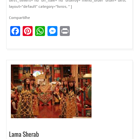
best_sellers=”no” on_sale=”no” orderby=”menu_order” order=”desc”
layout=”default” category=”livros, ” ]
Compartilhe
Facebook
Pinterest
WhatsApp
Messenger
Print
Lama Sherab