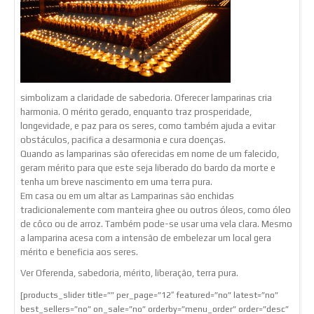
simbolizam a claridade de sabedoria. Oferecer lamparinas cria
harmonia. O mérito gerado, enquanto traz prosperidade,
longevidade, e paz para os seres, como também ajuda a evitar
obstáculos, pacifica a desarmonia e cura doenças.
Quando as lamparinas são oferecidas em nome de um falecido,
geram mérito para que este seja liberado do bardo da morte e
tenha um breve nascimento em uma terra pura.
Em casa ou em um altar as Lamparinas são enchidas
tradicionalemente com manteira ghee ou outros óleos, como óleo
de côco ou de arroz. Também pode-se usar uma vela clara. Mesmo
a lamparina acesa com a intensão de embelezar um local gera
mérito e beneficia aos seres.
Ver Oferenda, sabedoria, mérito, liberação, terra pura.
[products_slider title=”” per_page=”12″ featured=”no” latest=”no”
best_sellers=”no” on_sale=”no” orderby=”menu_order” order=”desc”