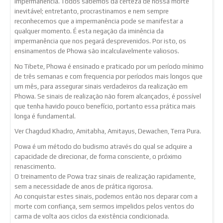
impermanência. Todos sabemos da certeza de nossa morte
inevitável; entretanto, procrastinamos e nem sempre
reconhecemos que a impermanência pode se manifestar a
qualquer momento. É esta negação da iminência da
impermanência que nos pegará desprevenidos. Por isto, os
ensinamentos de Phowa são incalculavelmente valiosos.
No Tibete, Phowa é ensinado e praticado por um período mínimo
de três semanas e com frequencia por períodos mais longos que
um mês, para assegurar sinais verdadeiros da realização em
Phowa. Se sinais de realização não forem alcançados, é possível
que tenha havido pouco benefício, portanto essa prática mais
longa é fundamental.
Ver Chagdud Khadro, Amitabha, Amitayus, Dewachen, Terra Pura.
Powa é um método do budismo através do qual se adquire a
capacidade de direcionar, de forma consciente, o próximo
renascimento.
O treinamento de Powa traz sinais de realização rapidamente,
sem a necessidade de anos de prática rigorosa.
Ao conquistar estes sinais, podemos então nos deparar com a
morte com confiança, sem sermos impelidos pelos ventos do
carma de volta aos ciclos da existência condicionada.