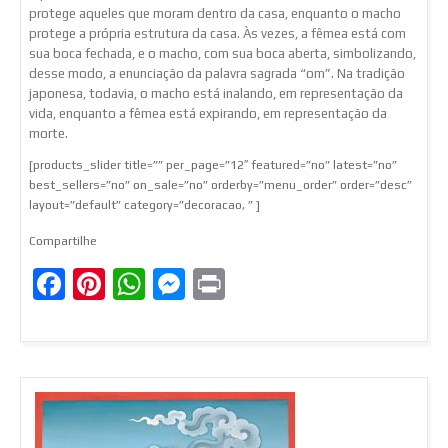
protege aqueles que moram dentro da casa, enquanto o macho
protege a própria estrutura da casa. Às vezes, a fêmea está com
sua boca fechada, e o macho, com sua boca aberta, simbolizando,
desse modo, a enunciação da palavra sagrada “om”. Na tradição
japonesa, todavia, o macho está inalando, em representação da
vida, enquanto a fêmea está expirando, em representação da
morte.
[products_slider title=”” per_page=”12″ featured=”no” latest=”no”
best_sellers=”no” on_sale=”no” orderby=”menu_order” order=”desc”
layout=”default” category=”decoracao, ” ]
Compartilhe
Facebook
Pinterest
WhatsApp
Messenger
Print