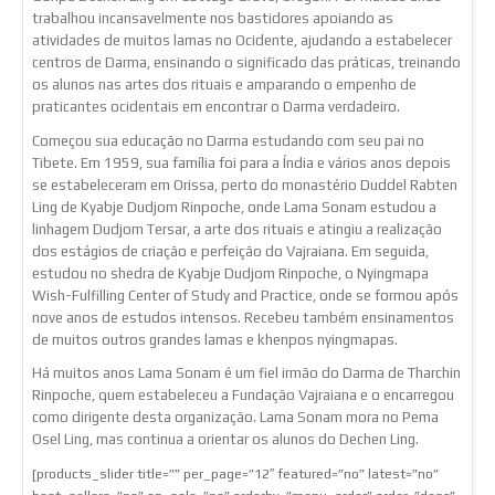
trabalhou incansavelmente nos bastidores apoiando as
atividades de muitos lamas no Ocidente, ajudando a estabelecer
centros de Darma, ensinando o significado das práticas, treinando
os alunos nas artes dos rituais e amparando o empenho de
praticantes ocidentais em encontrar o Darma verdadeiro.
Começou sua educação no Darma estudando com seu pai no
Tibete. Em 1959, sua família foi para a Índia e vários anos depois
se estabeleceram em Orissa, perto do monastério Duddel Rabten
Ling de Kyabje Dudjom Rinpoche, onde Lama Sonam estudou a
linhagem Dudjom Tersar, a arte dos rituais e atingiu a realização
dos estágios de criação e perfeição do Vajraiana. Em seguida,
estudou no shedra de Kyabje Dudjom Rinpoche, o Nyingmapa
Wish-Fulfilling Center of Study and Practice, onde se formou após
nove anos de estudos intensos. Recebeu também ensinamentos
de muitos outros grandes lamas e khenpos nyingmapas.
Há muitos anos Lama Sonam é um fiel irmão do Darma de Tharchin
Rinpoche, quem estabeleceu a Fundação Vajraiana e o encarregou
como dirigente desta organização. Lama Sonam mora no Pema
Osel Ling, mas continua a orientar os alunos do Dechen Ling.
[products_slider title=”” per_page=”12″ featured=”no” latest=”no”