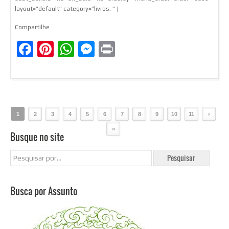
layout=”default” category=”livros, ” ]
Compartilhe
Facebook
Pinterest
WhatsApp
Messenger
Print
1
2
3
4
5
6
7
8
9
10
11
›
»
Busque no site
Busca por Assunto