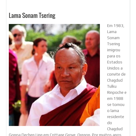
Lama Sonam Tsering
Em 1983,
Lama
Sonam
Tsering
imigrou
para os
Estados
Unidos a
convite de
Chagdud
Tulku
Rinpoche e
em 1988
se tornou
o lama
residente
do
Chagdud
Gonpa Dechen Ling em Cottage Grove, Oregon. Por muitos anos