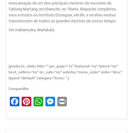
reencarnação de um dos principais mestres do mosteiro de
Taklung Martang, em Riwoche, no Tibete. Rinpoche completou
seus estudos no Instituto Dzongsar, em Bir, e recebeu muitas
transmissões de todos os grandes mestres de nosso tempo.
Ver mahamudra, Mahakala.
[products_slider title=”” per_page=”12″ featured=”no” latest=”no”
best_sellers=”no” on_sale=”no” orderby=”menu_order” order=”desc”
layout=”default” category=”livros, ” ]
Compartilhe
Facebook
Pinterest
WhatsApp
Messenger
Print