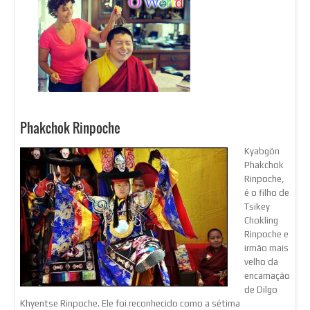
Phakchok Rinpoche
Kyabgön
Phakchok
Rinpoche,
é o filho de
Tsikey
Chokling
Rinpoche e
irmão mais
velho da
encarnação
de Dilgo
Khyentse Rinpoche. Ele foi reconhecido como a sétima