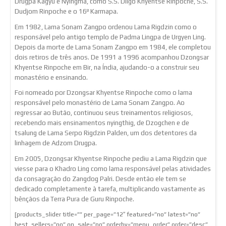
Drugpa Kagyu e Nyingma, como S.S. Dilgo Khyentse Rinpoche, S.S.
Dudjom Rinpoche e o 16º Karmapa.
Em 1982, Lama Sonam Zangpo ordenou Lama Rigdzin como o
responsável pelo antigo templo de Padma Lingpa de Urgyen Ling.
Depois da morte de Lama Sonam Zangpo em 1984, ele completou
dois retiros de três anos. De 1991 a 1996 acompanhou Dzongsar
Khyentse Rinpoche em Bir, na Índia, ajudando-o a construir seu
monastério e ensinando.
Foi nomeado por Dzongsar Khyentse Rinpoche como o lama
responsável pelo monastério de Lama Sonam Zangpo. Ao
regressar ao Butão, continuou seus treinamentos religiosos,
recebendo mais ensinamentos nyingthig, de Dzogchen e de
tsalung de Lama Serpo Rigdzin Palden, um dos detentores da
linhagem de Adzom Drugpa.
Em 2005, Dzongsar Khyentse Rinpoche pediu a Lama Rigdzin que
viesse para o Khadro Ling como lama responsável pelas atividades
da consagração do Zangdog Palri. Desde então ele tem se
dedicado completamente à tarefa, multiplicando vastamente as
bênçãos da Terra Pura de Guru Rinpoche.
[products_slider title=”” per_page=”12″ featured=”no” latest=”no”
best_sellers=”no” on_sale=”no” orderby=”menu_order” order=”desc”