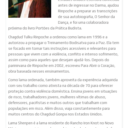
antes de ingressar no Darma, ajudou
Rinpoche a preparar as transcrições
de sua autobiografia, O Senhor da
Dança, e foi uma colaboradora
próxima do livro Portões da Prática Budista.
Chagdud Tulku Rinpoche a ordenou como lama em 1996 e a
autorizou a propagar o Treinamento Bodisatva para a Paz. Ela tem
se focado em tornar tais instruções acessíveis e relevantes para
pessoas que vivem com a violência, conflito e intenso sofrimento,
assim como para aqueles que desejam ajudá-los. Depois do
parinirvana de Rinpoche em 2002, escreveu Para Abrir o Coração,
obra baseada nesses ensinamentos.
Como lama ordenada, também aproveita da experiência adquirida
com seu trabalho como ativista na década de 70 para oferecer
proteção contra violência doméstica. Ensina jovens em situações
de risco, trabalhadores jovens, mulheres vítimas de abuso,
defensores, pacifistas e muitos outros que trabalham com
populações em risco. Além disso, viaja constantemente para
muitos centros do Chagdud Gonpa nos Estados Unidos.
Lama Shenpen é a lama residente do Rancho Iron Knot no Novo