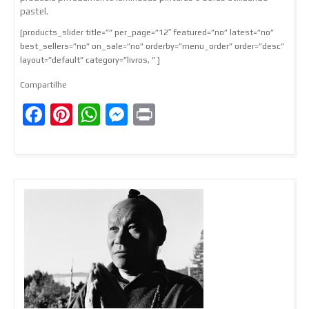
pastel.
[products_slider title=”” per_page=”12″ featured=”no” latest=”no”
best_sellers=”no” on_sale=”no” orderby=”menu_order” order=”desc”
layout=”default” category=”livros, ” ]
Compartilhe
Facebook
Pinterest
WhatsApp
Messenger
Print