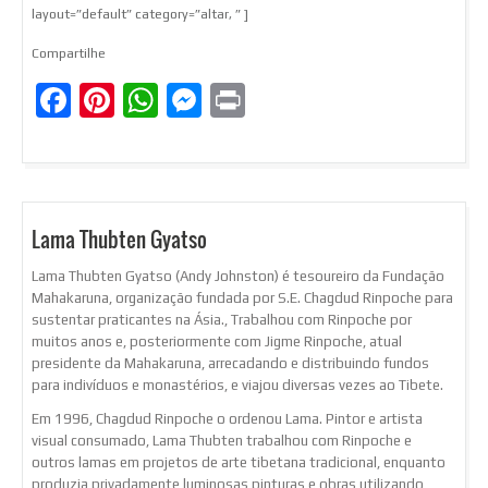
layout=”default” category=”altar, ” ]
Compartilhe
Facebook
Pinterest
WhatsApp
Messenger
Print
Lama Thubten Gyatso
Lama Thubten Gyatso (Andy Johnston) é tesoureiro da Fundação
Mahakaruna, organização fundada por S.E. Chagdud Rinpoche para
sustentar praticantes na Ásia., Trabalhou com Rinpoche por
muitos anos e, posteriormente com Jigme Rinpoche, atual
presidente da Mahakaruna, arrecadando e distribuindo fundos
para indivíduos e monastérios, e viajou diversas vezes ao Tibete.
Em 1996, Chagdud Rinpoche o ordenou Lama. Pintor e artista
visual consumado, Lama Thubten trabalhou com Rinpoche e
outros lamas em projetos de arte tibetana tradicional, enquanto
produzia privadamente luminosas pinturas e obras utilizando