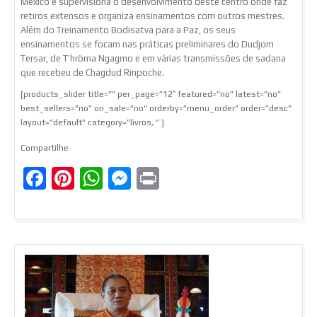
México e supervisiona o desenvolvimento deste centro onde faz
retiros extensos e organiza ensinamentos com outros mestres.
Além do Treinamento Bodisatva para a Paz, os seus
ensinamentos se focam nas práticas preliminares do Dudjom
Tersar, de T’hröma Ngagmo e em várias transmissões de sadana
que recebeu de Chagdud Rinpoche.
[products_slider title=”” per_page=”12″ featured=”no” latest=”no”
best_sellers=”no” on_sale=”no” orderby=”menu_order” order=”desc”
layout=”default” category=”livros, ” ]
Compartilhe
Facebook
Pinterest
WhatsApp
Messenger
Print