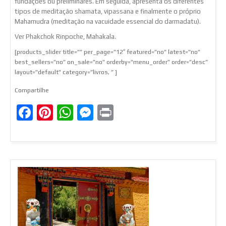
fundações ou preliminares. Em seguida, apresenta os diferentes
tipos de meditação shamata, vipassana e finalmente o próprio
Mahamudra (meditação na vacuidade essencial do darmadatu).
Ver Phakchok Rinpoche, Mahakala.
[products_slider title=”” per_page=”12″ featured=”no” latest=”no”
best_sellers=”no” on_sale=”no” orderby=”menu_order” order=”desc”
layout=”default” category=”livros, ” ]
Compartilhe
Facebook
Pinterest
WhatsApp
Messenger
Print