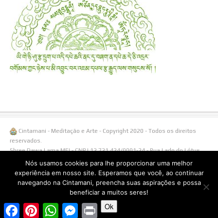
Cintamani - Meditação e Arte - Copyright 2020 - Todos os direitos
reservados.
Shree Dawa Lama MEI - CNPJ 12.721.424/0001-24 - Rua Lado do Lótus,
108/ Linha Águas Brancas, 1238 - 95650-000 Três Coroas - RS -
Nós usamos cookies para lhe proporcionar uma melhor
Fone/Whatsapp (51)996538855.
experiência em nosso site. Esperamos que você, ao continuar
navegando na Cintamani, preencha suas aspirações e possa
beneficiar a muitos seres!
Ok
Facebook
Pinterest
WhatsApp
Messenger
Print