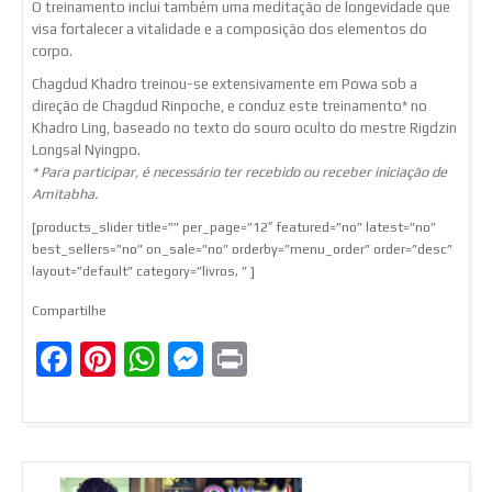
O treinamento inclui também uma meditação de longevidade que
visa fortalecer a vitalidade e a composição dos elementos do
corpo.
Chagdud Khadro treinou-se extensivamente em Powa sob a
direção de Chagdud Rinpoche, e conduz este treinamento* no
Khadro Ling, baseado no texto do souro oculto do mestre Rigdzin
Longsal Nyingpo.
* Para participar, é necessário ter recebido ou receber iniciação de
Amitabha.
[products_slider title=”” per_page=”12″ featured=”no” latest=”no”
best_sellers=”no” on_sale=”no” orderby=”menu_order” order=”desc”
layout=”default” category=”livros, ” ]
Compartilhe
Facebook
Pinterest
WhatsApp
Messenger
Print