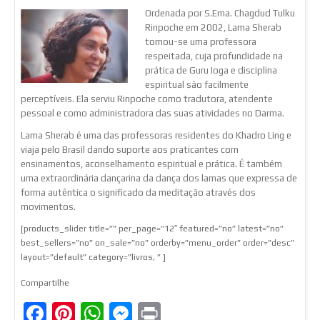
Ordenada por S.Ema. Chagdud Tulku
Rinpoche em 2002, Lama Sherab
tornou-se uma professora
respeitada, cuja profundidade na
prática de Guru Ioga e disciplina
espiritual são facilmente
perceptíveis. Ela serviu Rinpoche como tradutora, atendente
pessoal e como administradora das suas atividades no Darma.
Lama Sherab é uma das professoras residentes do Khadro Ling e
viaja pelo Brasil dando suporte aos praticantes com
ensinamentos, aconselhamento espiritual e prática. É também
uma extraordinária dançarina da dança dos lamas que expressa de
forma autêntica o significado da meditação através dos
movimentos.
[products_slider title=”” per_page=”12″ featured=”no” latest=”no”
best_sellers=”no” on_sale=”no” orderby=”menu_order” order=”desc”
layout=”default” category=”livros, ” ]
Compartilhe
Facebook
Pinterest
WhatsApp
Messenger
Print