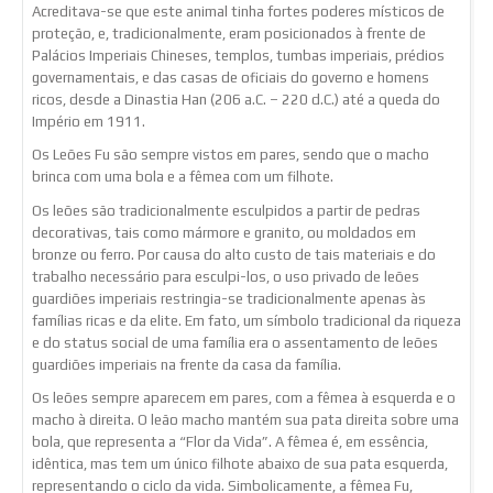
Acreditava-se que este animal tinha fortes poderes místicos de
proteção, e, tradicionalmente, eram posicionados à frente de
Palácios Imperiais Chineses, templos, tumbas imperiais, prédios
governamentais, e das casas de oficiais do governo e homens
ricos, desde a Dinastia Han (206 a.C. – 220 d.C.) até a queda do
Império em 1911.
Os Leões Fu são sempre vistos em pares, sendo que o macho
brinca com uma bola e a fêmea com um filhote.
Os leões são tradicionalmente esculpidos a partir de pedras
decorativas, tais como mármore e granito, ou moldados em
bronze ou ferro. Por causa do alto custo de tais materiais e do
trabalho necessário para esculpi-los, o uso privado de leões
guardiões imperiais restringia-se tradicionalmente apenas às
famílias ricas e da elite. Em fato, um símbolo tradicional da riqueza
e do status social de uma família era o assentamento de leões
guardiões imperiais na frente da casa da família.
Os leões sempre aparecem em pares, com a fêmea à esquerda e o
macho à direita. O leão macho mantém sua pata direita sobre uma
bola, que representa a “Flor da Vida”. A fêmea é, em essência,
idêntica, mas tem um único filhote abaixo de sua pata esquerda,
representando o ciclo da vida. Simbolicamente, a fêmea Fu,