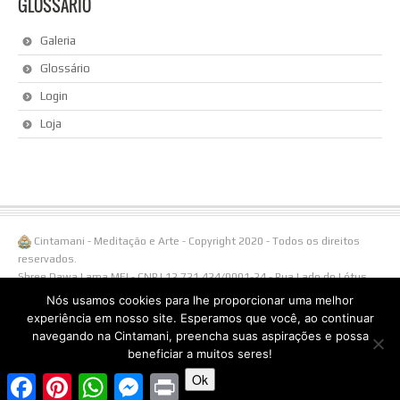
GLOSSÁRIO
Galeria
Glossário
Login
Loja
Cintamani - Meditação e Arte - Copyright 2020 - Todos os direitos
reservados.
Shree Dawa Lama MEI - CNPJ 12.721.424/0001-24 - Rua Lado do Lótus,
108/ Linha Águas Brancas, 1238 - 95650-000 Três Coroas - RS -
Nós usamos cookies para lhe proporcionar uma melhor
Fone/Whatsapp (51)996538855.
experiência em nosso site. Esperamos que você, ao continuar
navegando na Cintamani, preencha suas aspirações e possa
beneficiar a muitos seres!
Ok
Facebook
Pinterest
WhatsApp
Messenger
Print