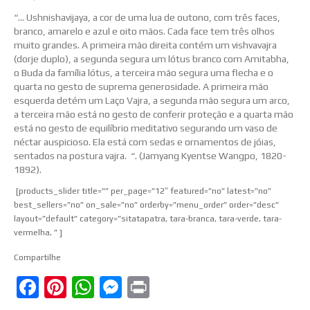
“… Ushnishavijaya, a cor de uma lua de outono, com três faces,
branco, amarelo e azul e oito mãos. Cada face tem três olhos
muito grandes. A primeira mão direita contém um vishvavajra
(dorje duplo), a segunda segura um lótus branco com Amitabha,
o Buda da família lótus, a terceira mão segura uma flecha e o
quarta no gesto de suprema generosidade. A primeira mão
esquerda detém um Laço Vajra, a segunda mão segura um arco,
a terceira mão está no gesto de conferir proteção e a quarta mão
está no gesto de equilíbrio meditativo segurando um vaso de
néctar auspicioso. Ela está com sedas e ornamentos de jóias,
sentados na postura vajra. “. (Jamyang Kyentse Wangpo, 1820-
1892).
[products_slider title=”” per_page=”12″ featured=”no” latest=”no”
best_sellers=”no” on_sale=”no” orderby=”menu_order” order=”desc”
layout=”default” category=”sitatapatra, tara-branca, tara-verde, tara-
vermelha, ” ]
Compartilhe
Facebook
Pinterest
WhatsApp
Messenger
Print