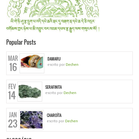
Popular Posts
MAR
DAMARU
16
escrito por
Dechen
FEV
SERAFINITA
14
escrito por
Dechen
JAN
CHAROÍTA
23
escrito por
Dechen