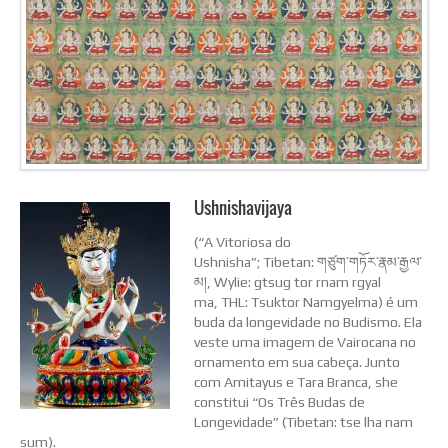
Ushnishavijaya
(“A Vitoriosa do
Ushnisha”; Tibetan: གཙུག་གཏོར་རྣམ་རྒྱལ་
མ།, Wylie: gtsug tor rnam rgyal
ma, THL: Tsuktor Namgyelma) é um
buda da longevidade no Budismo. Ela
veste uma imagem de Vairocana no
ornamento em sua cabeça. Junto
com Amitayus e Tara Branca, she
constitui “Os Três Budas de
Longevidade” (Tibetan: tse lha nam
sum).