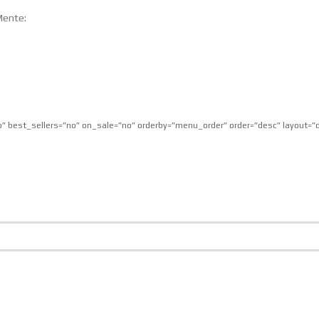
Mente:
no” best_sellers=”no” on_sale=”no” orderby=”menu_order” order=”desc” layout=”