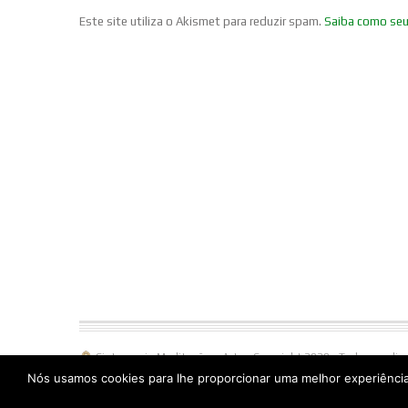
Este site utiliza o Akismet para reduzir spam.
Saiba como se
Cintamani - Meditação e Arte - Copyright 2020 - Todos os dir
Shree Dawa Lama MEI - CNPJ 12.721.424/0001-24 - Rua Lado do 
Nós usamos cookies para lhe proporcionar uma melhor experiência
1238 - 95650-000 Três Coroas - RS - Fone/Whatsapp (51)996538