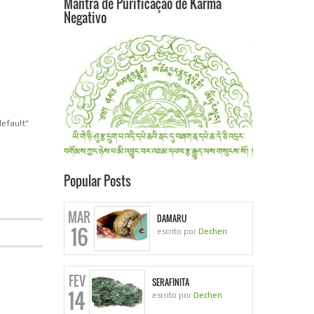
Mantra de Purificação de Karma
Negativo
default”
Popular Posts
MAR
DAMARU
16
escrito por
Dechen
FEV
SERAFINITA
14
escrito por
Dechen