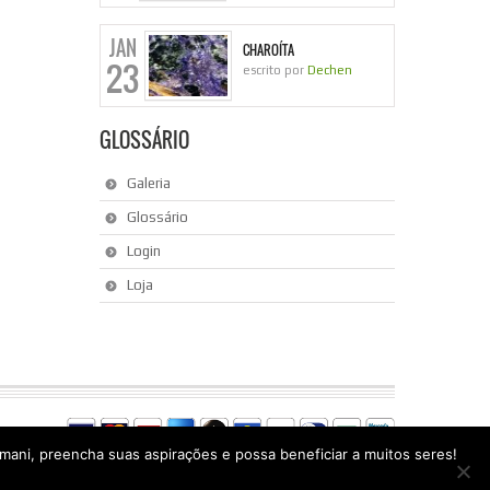
JAN
CHAROÍTA
23
escrito por
Dechen
GLOSSÁRIO
Galeria
Glossário
Login
Loja
ani, preencha suas aspirações e possa beneficiar a muitos seres!