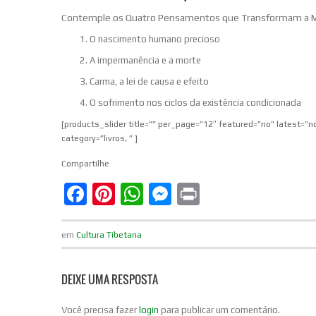
Contemple os Quatro Pensamentos que Transformam a 
O nascimento humano precioso
A impermanência e a morte
Carma, a lei de causa e efeito
O sofrimento nos ciclos da existência condicionada
[products_slider title=”” per_page=”12″ featured=”no” latest=”
category=”livros, ” ]
Compartilhe
Facebook
Pinterest
WhatsApp
Messenger
Print
em
Cultura Tibetana
DEIXE UMA RESPOSTA
Você precisa fazer
login
para publicar um comentário.