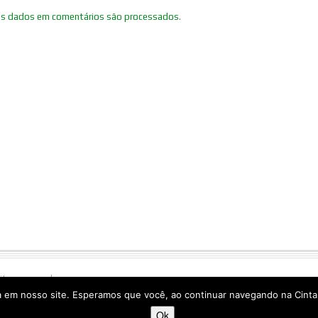
us dados em comentários são processados
.
eitos reservados.
Lótus, 108/ Linha Águas Brancas,
 em nosso site. Esperamos que você, ao continuar navegando na Cintam
855.
Ok