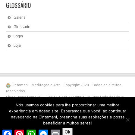
GLOSSÁRIO
Galeria
Glossário
Login
Loja
Cintamani - Meditação e Arte - Copyright 2020 - Todos os direitos
reservados.
Shree Dawa Lama MEI - CNPJ 12.721.424/0001-24 - Rua Lado do Lótus,
108/ Linha Águas Brancas, 1238 - 95650-000 Três Coroas - RS -
Nós usamos cookies para lhe proporcionar uma melhor
Fone/Whatsapp (51)996538855.
experiência em nosso site. Esperamos que você, ao continuar
navegando na Cintamani, preencha suas aspirações e possa
beneficiar a muitos seres!
Ok
Facebook
Pinterest
WhatsApp
Messenger
Print