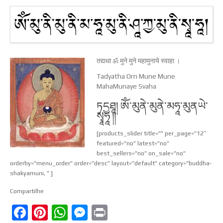
तद्यथा ॐ मुने मुने महामुनाये स्वाहा ।
Tadyatha Om Mune Mune
MahaMunaye Svaha
ཏདྱཐཱ། ཨོཾ་མུནེ་མུནེ་མཧཱ་མུནཡེ་
སྭཱཧཱ ༎
[products_slider title=”” per_page=”12″
featured=”no” latest=”no”
best_sellers=”no” on_sale=”no”
orderby=”menu_order” order=”desc” layout=”default” category=”buddha-
shakyamuni, ” ]
Compartilhe
Facebook
Pinterest
WhatsApp
Messenger
Print