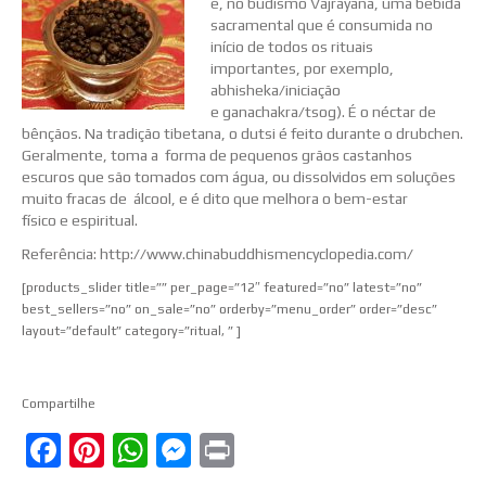
é, no
budismo Vajrayana,
uma bebida
sacramental que é consumida no
início de todos os
rituais
importantes,
por exemplo
,
abhisheka
/iniciação
e
ganachakra/tsog
). É o néctar de
bênçãos.
Na
tradição tibetana
, o
dutsi
é feito durante o
drubchen
.
Geralmente, toma a
forma
de pequenos grãos castanhos
escuros que são tomados com
água
, ou dissolvidos em soluções
muito fracas de
álcool
, e é dito que melhora
o
bem-estar
físico
e
espiritual
.
Referência: http://www.chinabuddhismencyclopedia.com/
[products_slider title=”” per_page=”12″ featured=”no” latest=”no”
best_sellers=”no” on_sale=”no” orderby=”menu_order” order=”desc”
layout=”default” category=”ritual, ” ]
Compartilhe
Facebook
Pinterest
WhatsApp
Messenger
Print