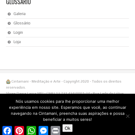
GLOSSÁRIO
Galeria
Glossário
Login
Loja
Cintamani - Meditação e Arte - Copyright 2020 - Todos os direitos
reservados.
Shree Dawa Lama MEI - CNPJ 12.721.424/0001-24 - Rua Lado do Lótus,
108/ Linha Águas Brancas, 1238 - 95650-000 Três Coroas - RS -
Nós usamos cookies para lhe proporcionar uma melhor
Fone/Whatsapp (51)996538855.
experiência em nosso site. Esperamos que você, ao continuar
navegando na Cintamani, preencha suas aspirações e possa
beneficiar a muitos seres!
Ok
Facebook
Pinterest
WhatsApp
Messenger
Print