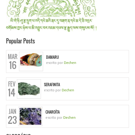
Popular Posts
MAR
DAMARU
16
escrito por
Dechen
FEV
SERAFINITA
14
escrito por
Dechen
JAN
CHAROÍTA
23
escrito por
Dechen