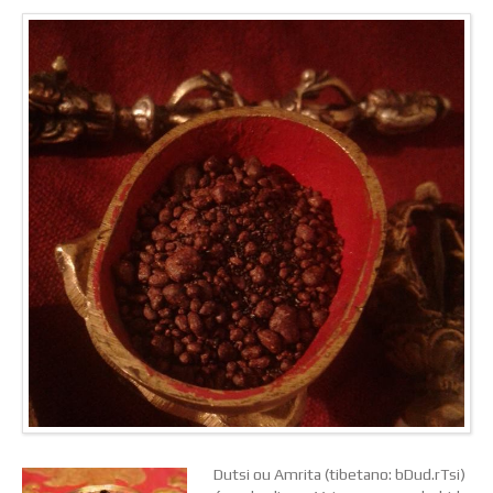
Dutsi ou Amrita
(
tibetano
:
bDud.rTsi
)