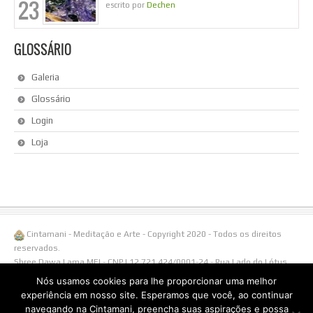
23
escrito por
Dechen
GLOSSÁRIO
Galeria
Glossário
Login
Loja
Cintamani - Meditação e Arte - Copyright 2020 - Todos os direitos
reservados.
Shree Dawa Lama MEI - CNPJ 12.721.424/0001-24 - Rua Lado do Lótus,
108/ Linha Águas Brancas, 1238 - 95650-000 Três Coroas - RS -
Nós usamos cookies para lhe proporcionar uma melhor
Fone/Whatsapp (51)996538855.
experiência em nosso site. Esperamos que você, ao continuar
navegando na Cintamani, preencha suas aspirações e possa