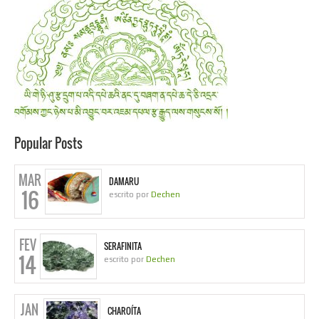
Popular Posts
MAR
DAMARU
16
escrito por
Dechen
FEV
SERAFINITA
14
escrito por
Dechen
JAN
CHAROÍTA