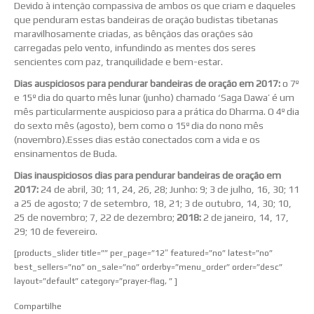
Devido à intenção compassiva de ambos os que criam e daqueles
que penduram estas bandeiras de oração budistas tibetanas
maravilhosamente criadas, as bênçãos das orações são
carregadas pelo vento, infundindo as mentes dos seres
sencientes com paz, tranquilidade e bem-estar.
Dias auspiciosos para pendurar bandeiras de oração em 2017:
o 7º
e 15º dia do quarto mês lunar (junho) chamado ‘Saga Dawa’ é um
mês particularmente auspicioso para a prática do Dharma. O 4º dia
do sexto mês (agosto), bem como o 15º dia do nono mês
(novembro).Esses dias estão conectados com a vida e os
ensinamentos de Buda.
Dias inauspiciosos dias para pendurar bandeiras de oração em
2017:
24 de abril, 30; 11, 24, 26, 28; Junho: 9; 3 de julho, 16, 30; 11
a 25 de agosto; 7 de setembro, 18, 21; 3 de outubro, 14, 30; 10,
25 de novembro; 7, 22 de dezembro;
201
8:
2 de janeiro, 14, 17,
29; 10 de fevereiro.
[products_slider title=”” per_page=”12″ featured=”no” latest=”no”
best_sellers=”no” on_sale=”no” orderby=”menu_order” order=”desc”
layout=”default” category=”prayer-flag, ” ]
Compartilhe