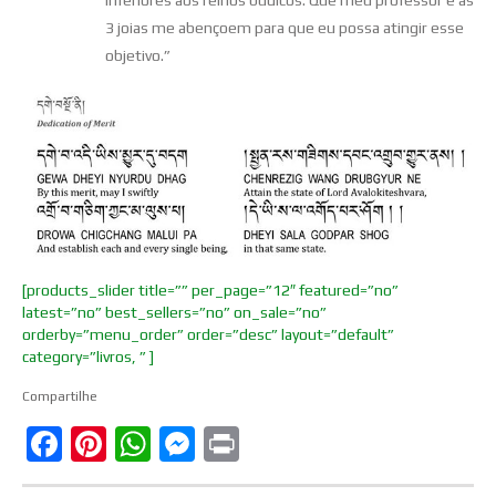
3 joias me abençoem para que eu possa atingir esse
objetivo.”
[products_slider title=”” per_page=”12″ featured=”no”
latest=”no” best_sellers=”no” on_sale=”no”
orderby=”menu_order” order=”desc” layout=”default”
category=”livros, ” ]
Compartilhe
Facebook
Pinterest
WhatsApp
Messenger
Print