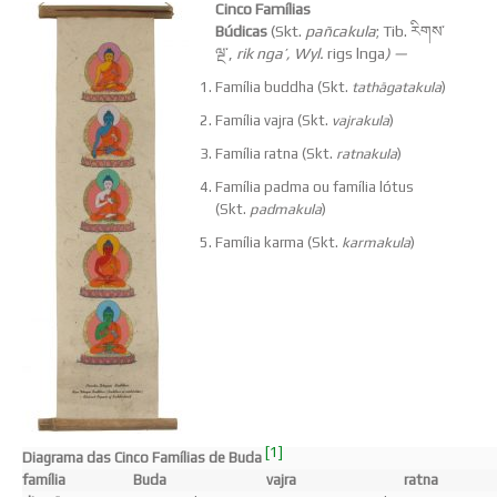
Cinco Famílias
Búdicas
(Skt.
pañcakula
; Tib. རིགས་
ལྔ་,
rik nga’, Wyl.
rigs lnga
) —
Família buddha (Skt.
tathāgatakula
)
Família vajra (Skt.
vajrakula
)
Família ratna (Skt.
ratnakula
)
Família padma ou família lótus
(Skt.
padmakula
)
Família karma (Skt.
karmakula
)
[1]
Diagrama das Cinco Famílias de Buda
família
Buda
vajra
ratna