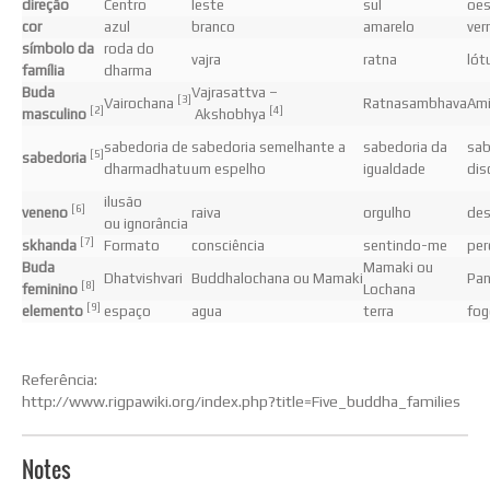
direção
Centro
leste
sul
oes
cor
azul
branco
amarelo
ver
símbolo da
roda do
vajra
ratna
lót
família
dharma
Buda
Vajrasattva –
[3]
Vairochana
Ratnasambhava
Am
[2]
[4]
masculino
Akshobhya
sabedoria de
sabedoria semelhante a
sabedoria da
sab
[5]
sabedoria
dharmadhatu
um espelho
igualdade
dis
ilusão
[6]
veneno
raiva
orgulho
des
ou ignorância
[7]
skhanda
Formato
consciência
sentindo-me
per
Buda
Mamaki ou
Dhatvishvari
Buddhalochana ou Mamaki
Pan
[8]
feminino
Lochana
[9]
elemento
espaço
agua
terra
fog
Referência:
http://www.rigpawiki.org/index.php?title=Five_buddha_families
Notes