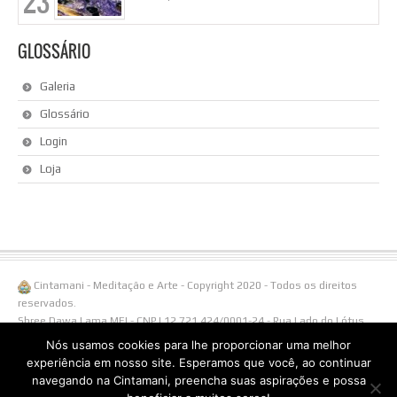
23
GLOSSÁRIO
Galeria
Glossário
Login
Loja
Cintamani - Meditação e Arte - Copyright 2020 - Todos os direitos
reservados.
Shree Dawa Lama MEI - CNPJ 12.721.424/0001-24 - Rua Lado do Lótus,
108/ Linha Águas Brancas, 1238 - 95650-000 Três Coroas - RS -
Nós usamos cookies para lhe proporcionar uma melhor
Fone/Whatsapp (51)996538855.
experiência em nosso site. Esperamos que você, ao continuar
navegando na Cintamani, preencha suas aspirações e possa