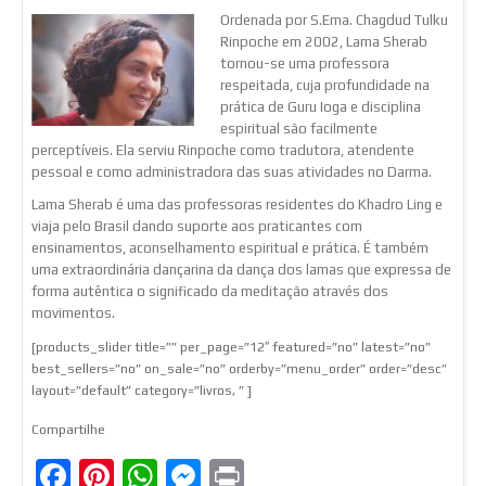
Ordenada por S.Ema. Chagdud Tulku
Rinpoche em 2002, Lama Sherab
tornou-se uma professora
respeitada, cuja profundidade na
prática de Guru Ioga e disciplina
espiritual são facilmente
perceptíveis. Ela serviu Rinpoche como tradutora, atendente
pessoal e como administradora das suas atividades no Darma.
Lama Sherab é uma das professoras residentes do Khadro Ling e
viaja pelo Brasil dando suporte aos praticantes com
ensinamentos, aconselhamento espiritual e prática. É também
uma extraordinária dançarina da dança dos lamas que expressa de
forma autêntica o significado da meditação através dos
movimentos.
[products_slider title=”” per_page=”12″ featured=”no” latest=”no”
best_sellers=”no” on_sale=”no” orderby=”menu_order” order=”desc”
layout=”default” category=”livros, ” ]
Compartilhe
Facebook
Pinterest
WhatsApp
Messenger
Print