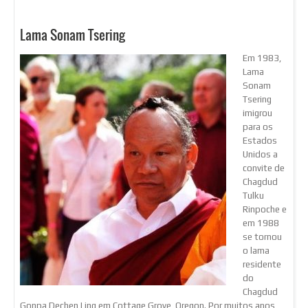
Lama Sonam Tsering
Em 1983,
Lama
Sonam
Tsering
imigrou
para os
Estados
Unidos a
convite de
Chagdud
Tulku
Rinpoche e
em 1988
se tornou
o lama
residente
do
Chagdud
Gonpa Dechen Ling em Cottage Grove, Oregon. Por muitos anos