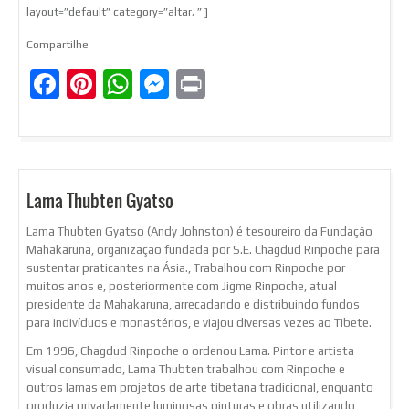
layout=”default” category=”altar, ” ]
Compartilhe
Facebook
Pinterest
WhatsApp
Messenger
Print
Lama Thubten Gyatso
Lama Thubten Gyatso (Andy Johnston) é tesoureiro da Fundação
Mahakaruna, organização fundada por S.E. Chagdud Rinpoche para
sustentar praticantes na Ásia., Trabalhou com Rinpoche por
muitos anos e, posteriormente com Jigme Rinpoche, atual
presidente da Mahakaruna, arrecadando e distribuindo fundos
para indivíduos e monastérios, e viajou diversas vezes ao Tibete.
Em 1996, Chagdud Rinpoche o ordenou Lama. Pintor e artista
visual consumado, Lama Thubten trabalhou com Rinpoche e
outros lamas em projetos de arte tibetana tradicional, enquanto
produzia privadamente luminosas pinturas e obras utilizando