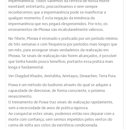
impermanência. Todos sabemos da certeza de nossa morte
inevitável; entretanto, procrastinamos e nem sempre
reconhecemos que a impermanência pode se manifestar a
qualquer momento. É esta negação da iminência da
impermanência que nos pegará desprevenidos. Por isto, os
ensinamentos de Phowa são incalculavelmente valiosos.
No Tibete, Phowa é ensinado e praticado por um período mínimo
de três semanas e com frequencia por períodos mais longos que
um mês, para assegurar sinais verdadeiros da realização em
Phowa. Se sinais de realização não forem alcançados, é possível
que tenha havido pouco benefício, portanto essa prática mais
longa é fundamental.
Ver Chagdud Khadro, Amitabha, Amitayus, Dewachen, Terra Pura.
Powa é um método do budismo através do qual se adquire a
capacidade de direcionar, de forma consciente, o próximo
renascimento.
O treinamento de Powa traz sinais de realização rapidamente,
sem a necessidade de anos de prática rigorosa.
Ao conquistar estes sinais, podemos então nos deparar com a
morte com confiança, sem sermos impelidos pelos ventos do
carma de volta aos ciclos da existência condicionada.