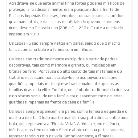
Acreditava-se que este animal tinha fortes poderes místicos de
proteção, e, tradicionalmente, eram posicionados à frente de
Palácios Imperiais Chineses, templos, tumbas imperiais, prédios
governamentais, e das casas de oficiais do governo e homens
ricos, desde a Dinastia Han (206 a.C. – 220 d.C.) até a queda do
Império em 1911.
Os Leões Fu são sempre vistos em pares, sendo que o macho
brinca com uma bola e a fêmea com um filhote.
Os leões são tradicionalmente esculpidos a partir de pedras
decorativas, tais como mármore e granito, ou moldados em
bronze ou ferro. Por causa do alto custo de tais materiais e do
trabalho necessário para esculpi-los, o uso privado de leões
guardiões imperiais restringia-se tradicionalmente apenas às
famílias ricas e da elite. Em fato, um símbolo tradicional da riqueza
e do status social de uma família era o assentamento de leões
guardiões imperiais na frente da casa da família.
Os leões sempre aparecem em pares, com a fêmea à esquerda e o
macho à direita. O leão macho mantém sua pata direita sobre uma
bola, que representa a “Flor da Vida”. A fêmea é, em essência,
idêntica, mas tem um único filhote abaixo de sua pata esquerda,
representando o ciclo da vida. Simbolicamente, a fêmea Fu,