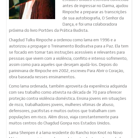
antes de ingressar no Darma, ajudou
Rinpoche a preparar as transcrições
de sua autobiografia, O Senhor da
Dança, e foi uma colaboradora
próxima do livro Portões da Prática Budista.
Chagdud Tulku Rinpoche a ordenou como lama em 1996 e a
autorizou a propagar o Treinamento Bodisatva para a Paz. Ela tem
se focado em tornar tais instruções acessíveis e relevantes para
pessoas que vivem com a violência, conflito e intenso sofrimento,
assim como para aqueles que desejam ajudá-los. Depois do
parinirvana de Rinpoche em 2002, escreveu Para Abrir o Coração,
obra baseada nesses ensinamentos.
Como lama ordenada, também aproveita da experiência adquirida
com seu trabalho como ativista na década de 70 para oferecer
proteção contra violência doméstica. Ensina jovens em situações
de risco, trabalhadores jovens, mulheres vítimas de abuso,
defensores, pacifistas e muitos outros que trabalham com
populações em risco. Além disso, viaja constantemente para
muitos centros do Chagdud Gonpa nos Estados Unidos.
Lama Shenpen é a lama residente do Rancho Iron Knot no Novo