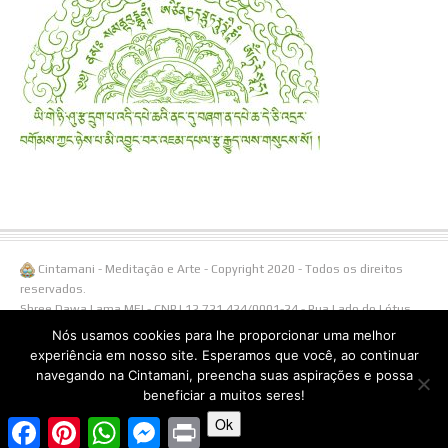
Cintamani - Meditação e Arte - Copyright 2020 - Todos os direitos
reservados.
Shree Dawa Lama MEI - CNPJ 12.721.424/0001-24 - Rua Lado do Lótus,
108/ Linha Águas Brancas, 1238 - 95650-000 Três Coroas - RS -
Nós usamos cookies para lhe proporcionar uma melhor
Fone/Whatsapp (51)996538855.
experiência em nosso site. Esperamos que você, ao continuar
navegando na Cintamani, preencha suas aspirações e possa
beneficiar a muitos seres!
Ok
Facebook
Pinterest
WhatsApp
Messenger
Print