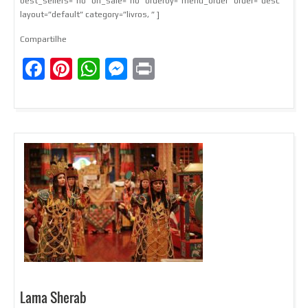
best_sellers=”no” on_sale=”no” orderby=”menu_order” order=”desc”
layout=”default” category=”livros, ” ]
Compartilhe
Facebook
Pinterest
WhatsApp
Messenger
Print
Lama Sherab