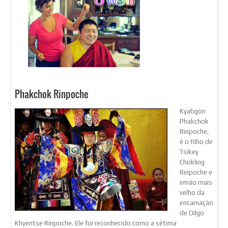
Phakchok Rinpoche
Kyabgön
Phakchok
Rinpoche,
é o filho de
Tsikey
Chokling
Rinpoche e
irmão mais
velho da
encarnação
de Dilgo
Khyentse Rinpoche. Ele foi reconhecido como a sétima