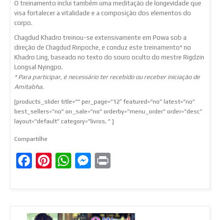
O treinamento inclui também uma meditação de longevidade que
visa fortalecer a vitalidade e a composição dos elementos do
corpo.
Chagdud Khadro treinou-se extensivamente em Powa sob a
direção de Chagdud Rinpoche, e conduz este treinamento* no
Khadro Ling, baseado no texto do souro oculto do mestre Rigdzin
Longsal Nyingpo.
* Para participar, é necessário ter recebido ou receber iniciação de
Amitabha.
[products_slider title=”” per_page=”12″ featured=”no” latest=”no”
best_sellers=”no” on_sale=”no” orderby=”menu_order” order=”desc”
layout=”default” category=”livros, ” ]
Compartilhe
Facebook
Pinterest
WhatsApp
Messenger
Print