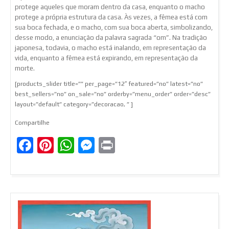
protege aqueles que moram dentro da casa, enquanto o macho
protege a própria estrutura da casa. Às vezes, a fêmea está com
sua boca fechada, e o macho, com sua boca aberta, simbolizando,
desse modo, a enunciação da palavra sagrada “om”. Na tradição
japonesa, todavia, o macho está inalando, em representação da
vida, enquanto a fêmea está expirando, em representação da
morte.
[products_slider title=”” per_page=”12″ featured=”no” latest=”no”
best_sellers=”no” on_sale=”no” orderby=”menu_order” order=”desc”
layout=”default” category=”decoracao, ” ]
Compartilhe
Facebook
Pinterest
WhatsApp
Messenger
Print