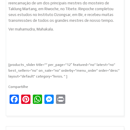
reencarnação de um dos principais mestres do mosteiro de
Taklung Martang, em Riwoche, no Tibete. Rinpoche completou
seus estudos no Instituto Dzongsar, em Bir, e recebeu muitas
transmissões de todos os grandes mestres de nosso tempo.
Ver mahamudra, Mahakala.
[products_slider title=”” per_page=”12″ featured=”no” latest=”no”
best_sellers=”no” on_sale=”no” orderby=”menu_order” order=”desc”
layout=”default” category=”livros, ” ]
Compartilhe
Facebook
Pinterest
WhatsApp
Messenger
Print