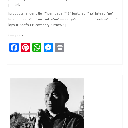
pastel.
[products_slider title=”” per_page=”12″ featured=”no” latest=”no”
best_sellers=”no” on_sale=”no” orderby=”menu_order” order=”desc”
layout=”default” category=”livros, ” ]
Compartilhe
Facebook
Pinterest
WhatsApp
Messenger
Print