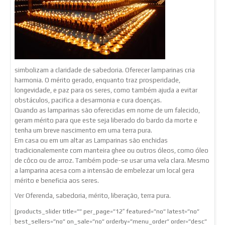
simbolizam a claridade de sabedoria. Oferecer lamparinas cria
harmonia. O mérito gerado, enquanto traz prosperidade,
longevidade, e paz para os seres, como também ajuda a evitar
obstáculos, pacifica a desarmonia e cura doenças.
Quando as lamparinas são oferecidas em nome de um falecido,
geram mérito para que este seja liberado do bardo da morte e
tenha um breve nascimento em uma terra pura.
Em casa ou em um altar as Lamparinas são enchidas
tradicionalemente com manteira ghee ou outros óleos, como óleo
de côco ou de arroz. Também pode-se usar uma vela clara. Mesmo
a lamparina acesa com a intensão de embelezar um local gera
mérito e beneficia aos seres.
Ver Oferenda, sabedoria, mérito, liberação, terra pura.
[products_slider title=”” per_page=”12″ featured=”no” latest=”no”
best_sellers=”no” on_sale=”no” orderby=”menu_order” order=”desc”