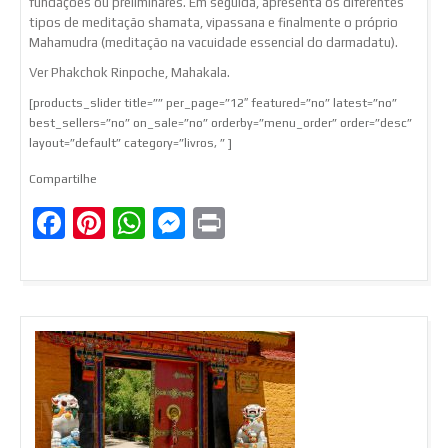
fundações ou preliminares. Em seguida, apresenta os diferentes
tipos de meditação shamata, vipassana e finalmente o próprio
Mahamudra (meditação na vacuidade essencial do darmadatu).
Ver Phakchok Rinpoche, Mahakala.
[products_slider title=”” per_page=”12″ featured=”no” latest=”no”
best_sellers=”no” on_sale=”no” orderby=”menu_order” order=”desc”
layout=”default” category=”livros, ” ]
Compartilhe
Facebook
Pinterest
WhatsApp
Messenger
Print