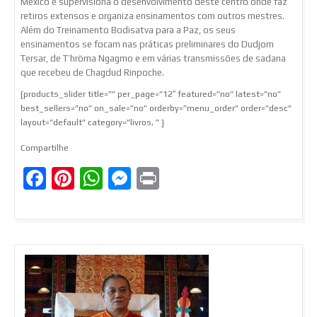
México e supervisiona o desenvolvimento deste centro onde faz
retiros extensos e organiza ensinamentos com outros mestres.
Além do Treinamento Bodisatva para a Paz, os seus
ensinamentos se focam nas práticas preliminares do Dudjom
Tersar, de T’hröma Ngagmo e em várias transmissões de sadana
que recebeu de Chagdud Rinpoche.
[products_slider title=”” per_page=”12″ featured=”no” latest=”no”
best_sellers=”no” on_sale=”no” orderby=”menu_order” order=”desc”
layout=”default” category=”livros, ” ]
Compartilhe
Facebook
Pinterest
WhatsApp
Messenger
Print