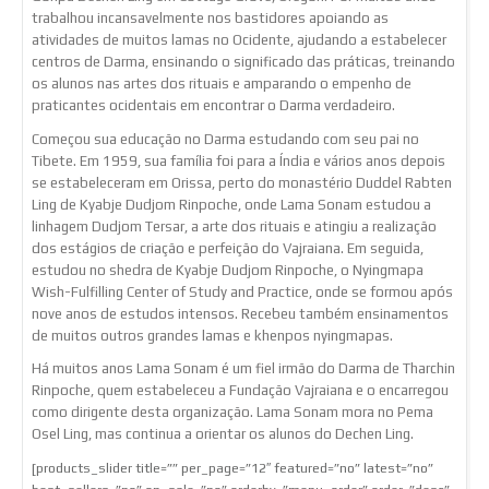
trabalhou incansavelmente nos bastidores apoiando as
atividades de muitos lamas no Ocidente, ajudando a estabelecer
centros de Darma, ensinando o significado das práticas, treinando
os alunos nas artes dos rituais e amparando o empenho de
praticantes ocidentais em encontrar o Darma verdadeiro.
Começou sua educação no Darma estudando com seu pai no
Tibete. Em 1959, sua família foi para a Índia e vários anos depois
se estabeleceram em Orissa, perto do monastério Duddel Rabten
Ling de Kyabje Dudjom Rinpoche, onde Lama Sonam estudou a
linhagem Dudjom Tersar, a arte dos rituais e atingiu a realização
dos estágios de criação e perfeição do Vajraiana. Em seguida,
estudou no shedra de Kyabje Dudjom Rinpoche, o Nyingmapa
Wish-Fulfilling Center of Study and Practice, onde se formou após
nove anos de estudos intensos. Recebeu também ensinamentos
de muitos outros grandes lamas e khenpos nyingmapas.
Há muitos anos Lama Sonam é um fiel irmão do Darma de Tharchin
Rinpoche, quem estabeleceu a Fundação Vajraiana e o encarregou
como dirigente desta organização. Lama Sonam mora no Pema
Osel Ling, mas continua a orientar os alunos do Dechen Ling.
[products_slider title=”” per_page=”12″ featured=”no” latest=”no”