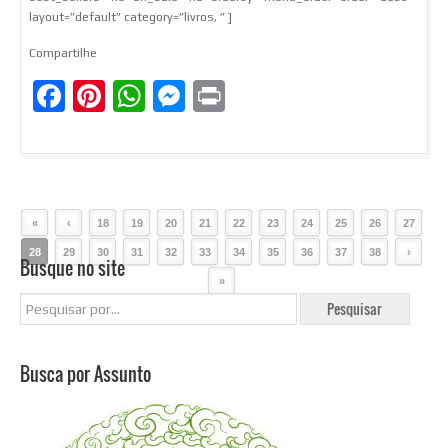
layout=”default” category=”livros, ” ]
Compartilhe
Facebook
Pinterest
WhatsApp
Messenger
Print
«
‹
18
19
20
21
22
23
24
25
26
27
28
29
30
31
32
33
34
35
36
37
38
›
Busque no site
»
Busca por Assunto