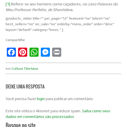
[1]
Refere-se aos homens como caçadores, no
Livro Palavras do
Meu Professor Perfeito, de Shantidev
a.
[products_slider title=”” per_page=”12″ featured=”no” latest=”no”
best_sellers=”no” on_sale=”no” orderby=”menu_order” order=”desc”
layout=”default” category=”livros, ” ]
Compartilhe
Facebook
Pinterest
WhatsApp
Messenger
Print
em
Cultura Tibetana
DEIXE UMA RESPOSTA
Você precisa fazer
login
para publicar um comentário.
Este site utiliza o Akismet para reduzir spam.
Saiba como seus
dados em comentários são processados
.
Busque no site