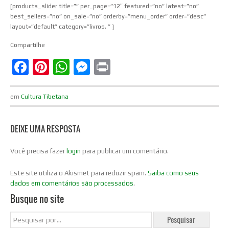
[products_slider title=”” per_page=”12″ featured=”no” latest=”no”
best_sellers=”no” on_sale=”no” orderby=”menu_order” order=”desc”
layout=”default” category=”livros, ” ]
Compartilhe
Facebook
Pinterest
WhatsApp
Messenger
Print
em
Cultura Tibetana
DEIXE UMA RESPOSTA
Você precisa fazer
login
para publicar um comentário.
Este site utiliza o Akismet para reduzir spam.
Saiba como seus
dados em comentários são processados
.
Busque no site